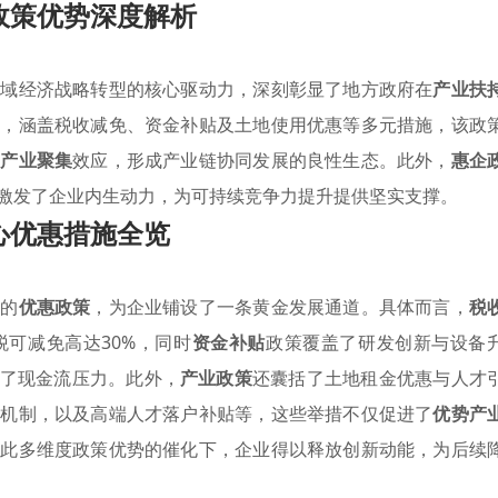
政策优势深度解析
区域经济战略转型的核心驱动力，深刻彰显了地方政府在
产业扶
架，涵盖税收减免、资金补贴及土地使用优惠等多元措施，该政
势产业聚集
效应，形成产业链协同发展的良性生态。此外，
惠企
激发了企业内生动力，为可持续竞争力提升提供坚实支撑。
心优惠措施全览
计的
优惠政策
，为企业铺设了一条黄金发展通道。具体而言，
税
可减免高达30%，同时
资金补贴
政策覆盖了研发创新与设备
解了现金流压力。此外，
产业政策
还囊括了土地租金优惠与人才
还机制，以及高端人才落户补贴等，这些举措不仅促进了
优势产
如此多维度政策优势的催化下，企业得以释放创新动能，为后续