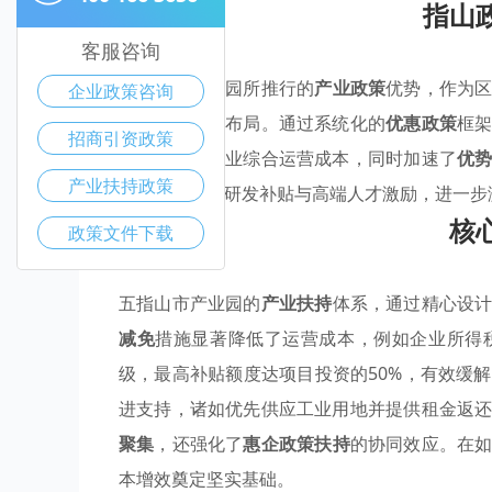
指山
客服咨询
五指山市产业园所推行的
产业政策
优势，作为
企业政策咨询
维度的前瞻性布局。通过系统化的
优惠政策
框
招商引资政策
有效降低了企业综合运营成本，同时加速了
优
产业扶持政策
策扶持
如创新研发补贴与高端人才激励，进一步
核
政策文件下载
五指山市产业园的
产业扶持
体系，通过精心设
减免
措施显著降低了运营成本，例如企业所得税
级，最高补贴额度达项目投资的50%，有效缓
进支持，诸如优先供应工业用地并提供租金返
聚集
，还强化了
惠企政策扶持
的协同效应。在
本增效奠定坚实基础。