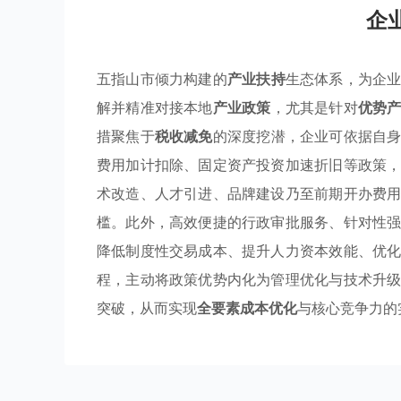
企
五指山市倾力构建的
产业扶持
生态体系，为企
解并精准对接本地
产业政策
，尤其是针对
优势
措聚焦于
税收减免
的深度挖潜，企业可依据自
费用加计扣除、固定资产投资加速折旧等政策
术改造、人才引进、品牌建设乃至前期开办费
槛。此外，高效便捷的行政审批服务、针对性
降低制度性交易成本、提升人力资本效能、优
程，主动将政策优势内化为管理优化与技术升
突破，从而实现
全要素成本优化
与核心竞争力的