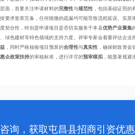
式层面，首要关注申请材料的
完整性
与
规范性
，包括基础证照的
否按要求签章完备，任何细微的疏漏均可能导致流程延误。实质
高度契合性，特别是申请项目是否切实服务于本县
优势产业聚集
工、绿色建材等特色领域的支持力度。评审专家会着重评估企业
效益
，同时严格核验项目预算的
合理性
与
真实性
，确保财政资金
些
惠企政策扶持
的审核标准，进行详尽的
预审模拟
，能显著规避
咨询，获取屯昌县招商引资优惠