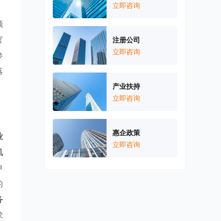
立即咨询
领
官
注册公司
立即咨询
参
落
产业扶持
立即咨询
惠企政策
业
立即咨询
机
申
的
务
求