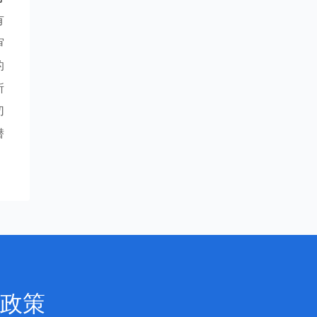
有
审
的
所
切
潜
政策