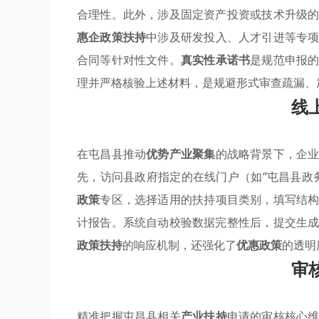
合理性。此外，涉及固定资产投资或技术升级
惠企政策扶持
中涉及研发投入、人才引进等专
合同等针对性文件。
真实性承诺书
是规范申报
理并严格核验上述材料，是规避形式审查疏漏、
线
在屯昌县推动
优势产业聚集
的战略背景下，企
先，访问县政府指定的在线门户（如“屯昌县政
政策
专区，选择适用的扶持项目类别，填写结
计报告。系统自动校验数据完整性后，提交生
政策扶持
的响应机制，还强化了
优惠政策
的透明
审
精准把握屯昌县相关
产业扶持
申请的审核核心