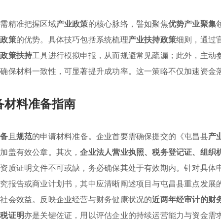
业需精准把握区域
产业政策
的核心脉络，譬如聚焦
优势产业聚集
惠政策
的优势。具体技巧包括系统梳理
产业扶持政策
细则，通过
企政策扶持
工具进行模拟申报，从而规避常见疏漏；此外，主动
程确保材料一致性，可显著提升成功率。这一策略不仅加速资金
备材料准备指南
完备
且
规范
的申请材料准备。企业首要需确保提交的《屯昌县
产
并加盖有效公章。其次，
企业法人营业执照、税务登记证、组织
础资质证明文件不可或缺，务必确保其处于有效期内。针对具体
研究报告或商业计划书，其中应清晰阐述项目与屯昌县重点发展
与社会效益。反映企业经营与财务健康状况的
近两年经审计的财
完税证明
亦是关键佐证，用以评估企业的持续运营能力与资金需