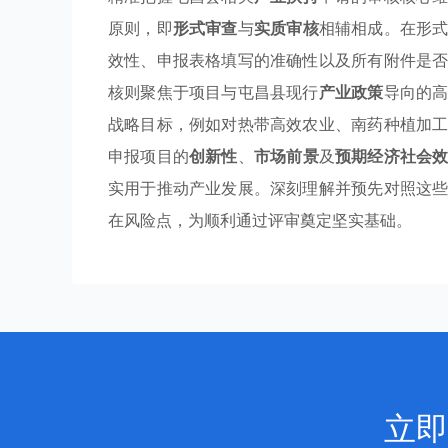
原则，即
形式审查
与
实质审核
相辅相成。在形
效性、申报表格填写的准确性以及所有附件是
核则聚焦于项目与屯昌县现行
产业政策
导向的
战略目标，例如对热带高效农业、南药种植加
申报项目的
创新性
、
市场前景
及
预期经济社会
实用于推动产业发展。深刻理解并预先对照这
在风险点，为顺利通过评审奠定坚实基础。
立即