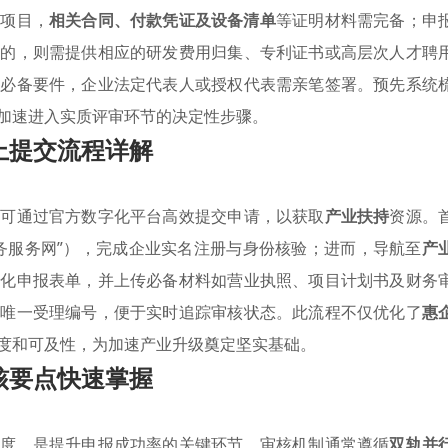
的项目，
相关合同、付款凭证及设备清单
等证明材料需完备；申
项的，则需提供相应的研发费用归集、专利证书或高层次人才聘
的必备要件，企业法定代表人或授权代表需亲笔签署。预先系统
加速进入实质评审环节的决定性步骤。
上提交流程详解
业可通过官方数字化平台高效提交申请，以获取
产业扶持
资源。
务服务网”），完成企业实名注册与身份核验；进而，导航至
产
构化申报表单，并上传必备材料如营业执照、项目计划书及财务
成唯一受理编号，便于实时追踪审核状态。此流程不仅优化了
惠
度和可及性，为加速产业升级奠定坚实基础。
核要点快速掌握
维度，是提升申报成功率的关键环节。审核机制通常遵循
双轨并