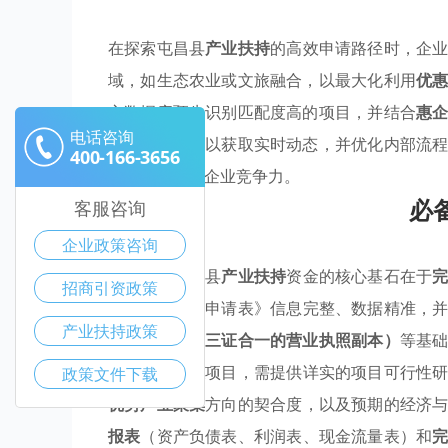
在探索屯昌县
产业扶持
的高效申请路径时，企
域，如生态农业或文旅融合，以最大化利用
优
方数据库预先识别匹配度高的项目，并结合
惠
电话咨询
与政策宣讲会以获取实时动态，并优化内部流
400-166-3656
地，还强化了企业竞争力。
必
客服咨询
企业政策咨询
成功申请屯昌县
产业扶持
资金的核心基石在于
招商引资政策
政策
专项资金申请表》信息完整、数据精准，
产业扶持政策
构代码证（或三证合一的营业执照副本）
等基
报的
优惠政策
项目，需提供详实的项目可行性
政策文件下载
优势产业聚集
方向的契合度，以及预期的经济
报表
（资产负债表、利润表、现金流量表）和