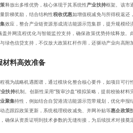
政策
释放出多维优势，核心体现于其系统性
产业扶持
框架。该市
电量阶梯奖励，结合结构性
税收优惠
如增值税减免与所得税返还
聚集
效应，整合产业链资源形成清洁能源示范集群，提升规模经
涵盖并网流程优化与智能监控支持，确保政策优势持续释放。
免与绿色信贷支持，不仅放大政策杠杆作用，还驱动产业向高附
报材料高效准备
过程视为战略机遇图谱，通过模块化整合核心要件，如项目可行
产业扶持
机制。创新性采用“预审沙盘”模拟策略，提前校验材料
产业聚集
特性，例如结合自贸港清洁能源示范带规划，优化申报
于动态跟踪政策更新，系统梳理税收减免、并网补贴等
惠企政策
转，确保从资质证明到技术参数的无缝衔接，为后续技术对接奠