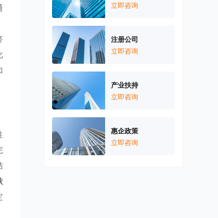
立即咨询
通
，
济
注册公司
立即咨询
此
加
产业扶持
立即咨询
惠企政策
性
立即咨询
完
结
扶
定