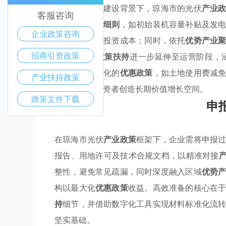
在海南自贸港建设背景下，琼海市的光伏
产业
客服咨询
过精细化
补贴细则
，如初始装机容量补贴及发
企业政策咨询
显著降低企业投资成本；同时，依托
优势产业
招商引资政策
效益。
惠企政策扶持
进一步延伸至运营阶段，
外，针对性强化的
优惠政策
，如土地使用费减
产业扶持政策
值转型，为投资者创造长期价值增长空间。
政策文件下载
申
在琼海市光伏
产业政策
框架下，企业需将申报
报告、用地许可及技术合规文档，以精准对接
整性，避免常见疏漏，同时深度融入区域
优势
构以最大化
优惠政策
收益。高效准备的核心在
持
细节，并借助数字化工具实现材料标准化流
坚实基础。