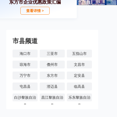
东方市企业优惠政策汇编
查看详情 >
市县频道
海口市
三亚市
五指山市
琼海市
儋州市
文昌市
万宁市
东方市
定安县
屯昌县
澄迈县
临高县
白沙黎族自治
昌江黎族自治
乐东黎族自治
县
县
县
陵水黎族自治
保亭黎族苗族
琼中黎族苗族
县
自治县
自治县