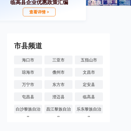
临高县企业优惠政策汇编
查看详情 >
市县频道
海口市
三亚市
五指山市
琼海市
儋州市
文昌市
万宁市
东方市
定安县
屯昌县
澄迈县
临高县
白沙黎族自治
昌江黎族自治
乐东黎族自治
县
县
县
陵水黎族自治
保亭黎族苗族
琼中黎族苗族
县
自治县
自治县